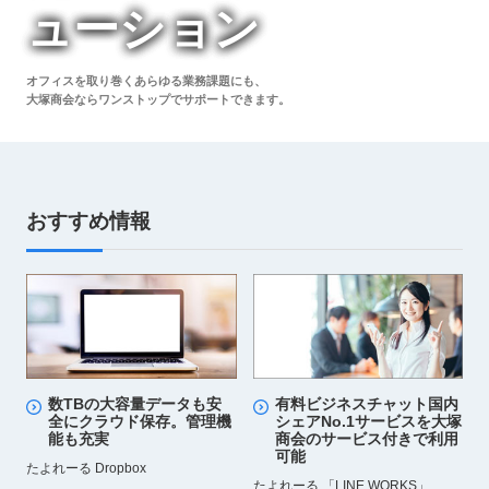
ューション
オフィスを取り巻くあらゆる業務課題にも、
大塚商会ならワンストップでサポートできます。
おすすめ情報
数TBの大容量データも安
有料ビジネスチャット国内
全にクラウド保存。管理機
シェアNo.1サービスを大塚
能も充実
商会のサービス付きで利用
可能
たよれーる Dropbox
たよれーる 「LINE WORKS」