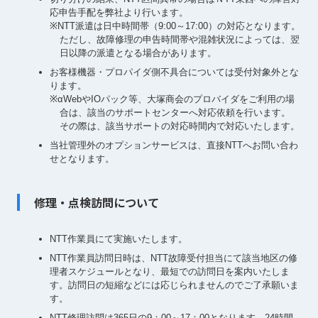
応申告手配を弊社より行います。
※NTT派遣は日中時間帯（9:00～17:00）の対応となります。
ただし、故障修理の申告時間帯や混雑状況によっては、翌
日以降の派遣となる場合があります。
お客様機器・プロパイダ側不具合については受付対象外とな
ります。
※αWebやIOパック等、大塚商会のプロバイダをご利用の場
合は、該当のサポートセンターへ対応依頼を行います。
その際は、該当サポートの対応時間内で対応いたします。
当社管理外のオプションサービスは、直接NTTへお問い合わ
せとなります。
修理・点検訪問について
NTT作業員にて実施いたします。
NTT作業員訪問日時は、NTT故障受付担当にて該当地区の修
理者スケジュールとなり、最短での訪問日を案内いたしま
す。訪問日の短縮などには応じられませんのでご了承願いま
す。
NTT修理訪問は365日の9：00～17：00となります。24時間