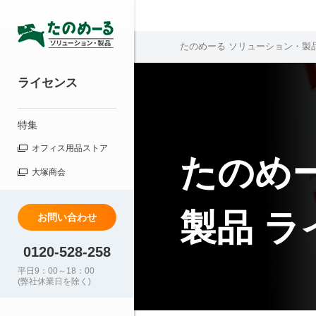
たのめーる ソリューション・製
ライセンス
特集
オフィス用品ストア
たのめ
大塚商会
製品 
お問い合わせ
0120-528-258
平日9：00～18：00
(弊社休業日を除く)