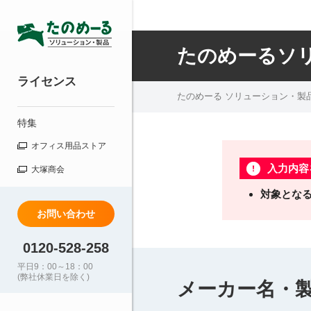
たのめーるソ
ライセンス
たのめーる ソリューション・製
特集
オフィス用品ストア
入力内容
大塚商会
対象とな
お問い合わせ
0120-528-258
平日9：00～18：00
(弊社休業日を除く)
メーカー名・